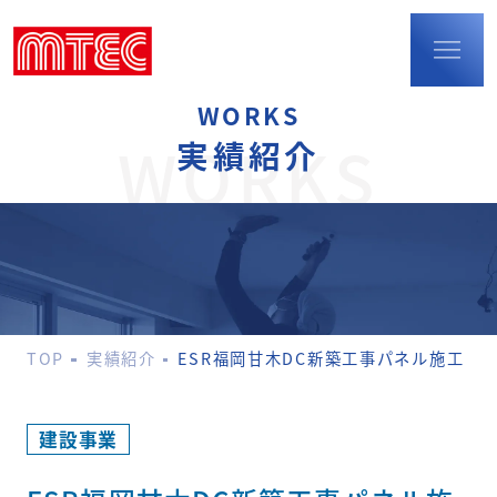
WORKS
TOP
WORKS
実績紹介
事業内容
建設事業
防火扉・
耐火断熱パネル
配筋検査
環境事業
TOP
実績紹介
ESR福岡甘木DC新築工事パネル施工
ポリウレア事業
M-LIFEショップの
運営
実績紹介
建設事業
会社概要