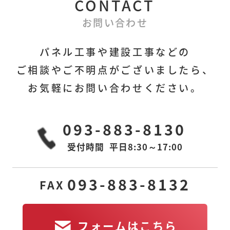
CONTACT
フォームはこちら
お問い合わせ
パネル工事や建設工事などの
ご相談やご不明点がございましたら、
本社
下関営業所
お気軽にお問い合わせください。
〒806-0028
〒751-0822
福岡県北九州市八幡
山口県下関市宝町1-6
西区熊手
アーバン25 605室
093-883-8130
1丁目3番6号MGビル
2F-R
受付時間
平日8:30～17:00
東京営業所
若松工場
〒105-0011
〒808-0109
093-883-8132
FAX
東京都港区芝公園2丁
福岡県北九州市若松
目11-14
区南二島
2-10-6
アルティス芝公園
601
フォームはこちら