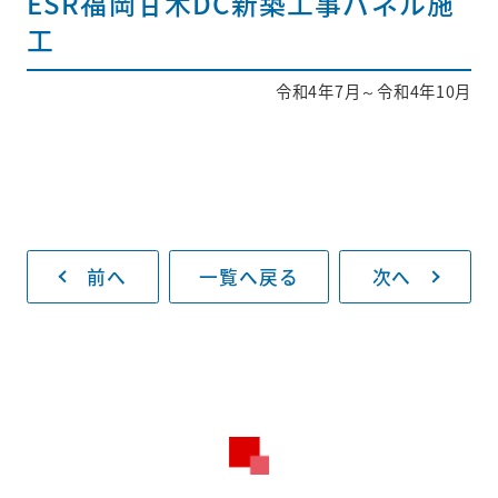
ESR福岡甘木DC新築工事パネル施
工
採用情報
令和4年7月～令和4年10月
新着情報
お問い合わせ
プライバシー
ポリシー
前へ
一覧へ戻る
次へ
093-883-8130
受付時間
平日8:30～17:00