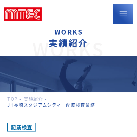
WORKS
TOP
WORKS
実績紹介
事業内容
建設事業
防火扉・
耐火断熱パネル
配筋検査
環境事業
TOP
実績紹介
ポリウレア事業
M-LIFEショップの
JH長崎スタジアムシティ 配筋検査業務
運営
実績紹介
配筋検査
会社概要