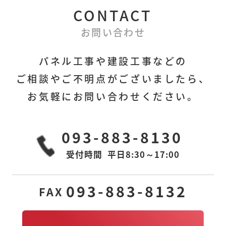
フォームはこちら
CONTACT
お問い合わせ
パネル工事や建設工事などの
ご相談やご不明点がございましたら、
本社
下関営業所
〒806-0028
〒751-0822
お気軽にお問い合わせください。
福岡県北九州市八幡
山口県下関市宝町1-6
西区熊手
アーバン25 605室
1丁目3番6号MGビル
093-883-8130
2F-R
受付時間
平日8:30～17:00
東京営業所
若松工場
〒105-0011
〒808-0109
東京都港区芝公園2丁
福岡県北九州市若松
093-883-8132
FAX
目11-14
区南二島
2-10-6
アルティス芝公園
601