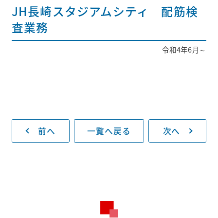
JH長崎スタジアムシティ 配筋検
査業務
採用情報
令和4年6月～
新着情報
お問い合わせ
プライバシー
ポリシー
前へ
一覧へ戻る
次へ
093-883-8130
受付時間
平日8:30～17:00