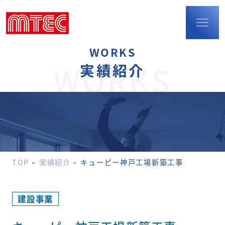
WORKS
TOP
WORKS
実績紹介
事業内容
建設事業
防火扉・
耐火断熱パネル
配筋検査
環境事業
TOP
実績紹介
キューピー神戸工場新築工事
ポリウレア事業
M-LIFEショップの
運営
実績紹介
建設事業
会社概要