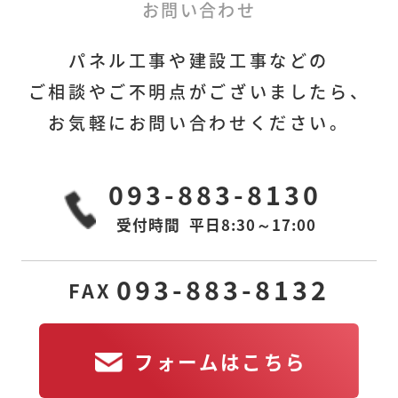
フォームはこちら
お問い合わせ
パネル工事や建設工事などの
ご相談やご不明点がございましたら、
お気軽にお問い合わせください。
本社
下関営業所
〒806-0028
〒751-0822
093-883-8130
福岡県北九州市八幡
山口県下関市宝町1-6
西区熊手
アーバン25 605室
1丁目3番6号MGビル
受付時間
平日8:30～17:00
2F-R
東京営業所
若松工場
093-883-8132
FAX
〒105-0011
〒808-0109
東京都港区芝公園2丁
福岡県北九州市若松
目11-14
区南二島
2-10-6
アルティス芝公園
フォームはこちら
601