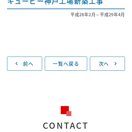
キューピー神戸工場新築工事
平成28年2月～平成29年4月
採用情報
新着情報
お問い合わせ
前へ
一覧へ戻る
次へ
プライバシー
ポリシー
093-883-8130
受付時間
平日8:30～17:00
CONTACT