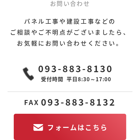
フォームはこちら
お問い合わせ
パネル工事や建設工事などの
ご相談やご不明点がございましたら、
お気軽にお問い合わせください。
本社
下関営業所
〒806-0028
〒751-0822
093-883-8130
福岡県北九州市八幡
山口県下関市宝町1-6
西区熊手
アーバン25 605室
1丁目3番6号MGビル
受付時間
平日8:30～17:00
2F-R
東京営業所
若松工場
093-883-8132
FAX
〒105-0011
〒808-0109
東京都港区芝公園2丁
福岡県北九州市若松
目11-14
区南二島
2-10-6
アルティス芝公園
フォームはこちら
601