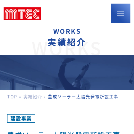
WORKS
TOP
WORKS
実績紹介
事業内容
建設事業
防火扉・
耐火断熱パネル
配筋検査
環境事業
TOP
実績紹介
豊成ソーラー太陽光発電新設工事
ポリウレア事業
M-LIFEショップの
運営
実績紹介
建設事業
会社概要