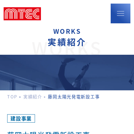
WORKS
TOP
WORKS
実績紹介
事業内容
建設事業
防火扉・
耐火断熱パネル
配筋検査
環境事業
TOP
実績紹介
藤岡太陽光発電新設工事
ポリウレア事業
M-LIFEショップの
運営
実績紹介
建設事業
会社概要