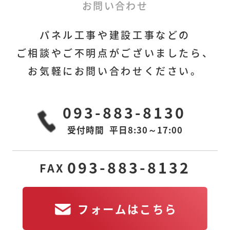
フォームはこちら
お問い合わせ
パネル工事や建設工事などの
ご相談やご不明点がございましたら、
お気軽にお問い合わせください。
本社
下関営業所
〒806-0028
〒751-0822
093-883-8130
福岡県北九州市八幡
山口県下関市宝町1-6
西区熊手
アーバン25 605室
1丁目3番6号MGビル
受付時間
平日8:30～17:00
2F-R
東京営業所
若松工場
093-883-8132
FAX
〒105-0011
〒808-0109
東京都港区芝公園2丁
福岡県北九州市若松
目11-14
区南二島
2-10-6
アルティス芝公園
フォームはこちら
601