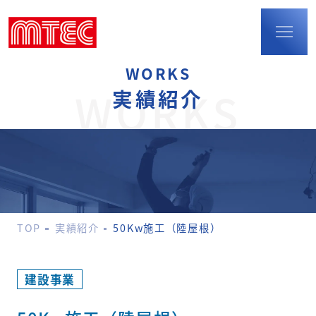
WORKS
TOP
WORKS
実績紹介
事業内容
建設事業
防火扉・
耐火断熱パネル
配筋検査
環境事業
TOP
実績紹介
50Kw施工（陸屋根）
ポリウレア事業
M-LIFEショップの
運営
実績紹介
建設事業
会社概要