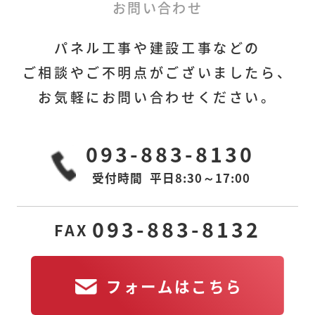
フォームはこちら
お問い合わせ
パネル工事や建設工事などの
ご相談やご不明点がございましたら、
お気軽にお問い合わせください。
本社
下関営業所
〒806-0028
〒751-0822
093-883-8130
福岡県北九州市八幡
山口県下関市宝町1-6
西区熊手
アーバン25 605室
1丁目3番6号MGビル
受付時間
平日8:30～17:00
2F-R
東京営業所
若松工場
093-883-8132
FAX
〒105-0011
〒808-0109
東京都港区芝公園2丁
福岡県北九州市若松
目11-14
区南二島
2-10-6
アルティス芝公園
フォームはこちら
601